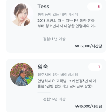
Tess
8
봉천동에 있는 베이비시터
20대 초반의 저는 지난 1년 동안 유아
부터 청소년까지 다양한 연령대의 아이
들을 돌보며 소중한 경험을 쌓아왔습니
다. 아이들과 함께 시간을 보내는 것을
경험: 1 년 이상
진심으로 좋아하고, 그들의 성장에 작
₩16,000/시간당
은 도움이 되는 일이 저에겐 큰 기쁨입
니다. 저는 프랑스어, 영어, 한국어를 구
사할 수 있고, 무엇보다도 인내심이 많
고 책임감 있으며..
임숙
1
청주시에 있는 베이비시터
안녕하세요 고객님! 조카본경3년 아이
돌봄3년반 반있어요 교대근무,쌍둥이
본경험도있어요 저는 책임감 있고 차분
한 베이비시터로, 6년간 다양한 연령대
경험: 6년 이상
(유아, 유치원생, 초등학생)의 아이들과
₩15,000/시간당
함께 일한 경험이 있습니다. 그림 그리