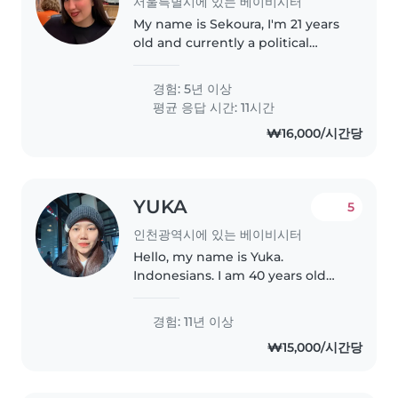
서울특별시에 있는 베이비시터
My name is Sekoura, I'm 21 years
old and currently a political
science student. I'm responsible,
attentive, and experienced in
경험: 5년 이상
taking care of children through
평균 응답 시간: 11시간
babysitting, working..
₩16,000/시간당
YUKA
5
인천광역시에 있는 베이비시터
Hello, my name is Yuka.
Indonesians. I am 40 years old
and currently looking for a
nanny position. I am available to
경험: 11년 이상
work Monday to Friday from 9:00
₩15,000/시간당
AM to 3:00 PM. I am reliable,..