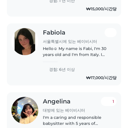
경험: 1 년 미만
의사를 존중하며 창의력을 키울 수 있
₩15,000/시간당
도록 도와주었고, 내성적이거나 활발한
다양한 성격의 아이들을 대하는 법을
배웠습니다. 아직 결혼을 하지 않아 제
아이는 없지만, 친인척이 많아..
Fabiola
서울특별시에 있는 베이비시터
Hello☺️ My name is Fabi, I'm 30
years old and I'm from Italy. I
have spent the last 3 years in
London working as an au pair
경험: 6년 이상
and nanny, taking care of
₩17,000/시간당
children aged between 1 and 13..
Angelina
1
대방에 있는 베이비시터
I'm a caring and responsible
babysitter with 5 years of