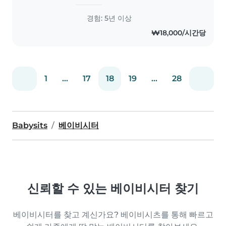
experience, specializing in
toddlers, preschoolers, and
경험: 5년 이상
gradeschoolers. As an English
₩18,000/시간당
teacher, I love helping children
with..
1
...
17
18
19
...
28
Babysits
베이비시터
신뢰할 수 있는 베이비시터 찾기
베이비시터를 찾고 계신가요? 베이비시츠를 통해 빠르고