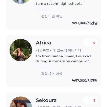
I am a recent high school
graduate currently visiting my
grandparents in Korea. I am
경험: 1 년 미만
looking for babysitting
₩13,000/시간당
opportunities, especially with
families..
Africa
4
서울특별시에 있는 베이비시터
I'm from Girona, Spain, I worked
during summers on camps with
children, and during the year
babysitting kids at his own
경험: 2년 이상
place. I moved to Seoul because I
₩17,000/시간당
wanted to explore Korea, I..
Sekoura
2