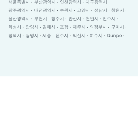
서울특별시
부산광역시
인천광역시
대구광역시
광주광역시
대전광역시
수원시
고양시
성남시
창원시
울산광역시
부천시
청주시
안산시
천안시
전주시
화성시
안양시
김해시
포항
제주시
의정부시
구미시
평택시
광명시
세종
원주시
익산시
여수시
Gunpo
하남
Sunch’ŏn
춘천시
이천시