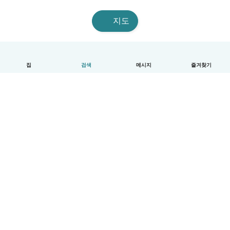
지도
집
검색
메시지
즐겨찾기
한국어
이용방법
도움
약관 및 개인정보 보호
요금제
기업 세부 정보
베이비시츠 기업 서비스
커뮤니티 기준