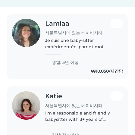
Lamiaa
서울특별시에 있는 베이비시터
Je suis une baby-sitter
expérimentée, parent moi-
même, avec plus de 5 ans
d'expérience en garde d'enfants,
경험: 5년 이상
de bébés à adolescents. Je parle
₩10,050/시간당
couramment l'anglais, l'arabe,
l'espagnol..
Katie
서울특별시에 있는 베이비시터
I'm a responsible and friendly
babysitter with 3+ years of
experience caring for toddlers to
teenagers. I'm comfortable with
경험: 3년 이상