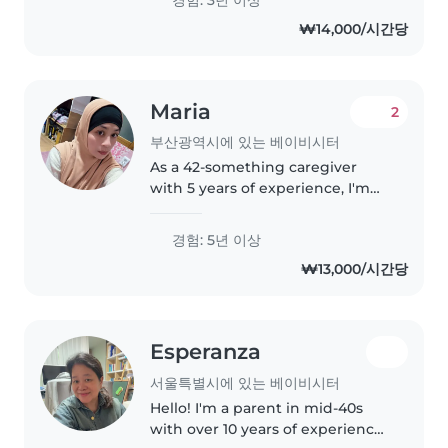
pets, chores, and helping with
₩14,000/시간당
homework. I enjoy engaging..
Maria
2
부산광역시에 있는 베이비시터
As a 42-something caregiver
with 5 years of experience, I'm
passionate about caring for
children of all ages, including
경험: 5년 이상
those with special needs. With a
₩13,000/시간당
college degree, I'm skilled..
Esperanza
서울특별시에 있는 베이비시터
Hello! I'm a parent in mid-40s
with over 10 years of experience