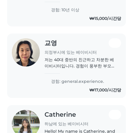
caring for gradeschoolers. I'm
responsible, creative, and love
경험: 10년 이상
crafting with kids. I'm
₩15,000/시간당
comfortable helping with
chores..
교영
의정부시에 있는 베이비시터
저는 40대 중반의 친근하고 차분한 베
이비시터입니다. 경험이 풍부한 부모이
자, 청각 장애가 있는 어린이들과 경험
이 있는 베이비시터입니다. 저는 그림,
경험: general.experience.
책 읽어주기, 만들기, 놀이를 좋아하며,
₩17,000/시간당
애완 동물 돌봄, 요리, 집안일, 숙제 지
원 등 다양한 활동에 적합합니다. 대학
을 졸업한 저와 함께라면 아이들이 안
전하고 즐거운 시간을..
Catherine
하남에 있는 베이비시터
Hello! My name is Catherine, and