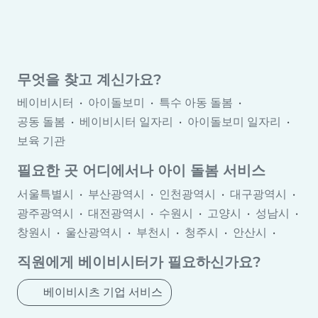
무엇을 찾고 계신가요?
베이비시터
아이돌보미
특수 아동 돌봄
공동 돌봄
베이비시터 일자리
아이돌보미 일자리
보육 기관
필요한 곳 어디에서나 아이 돌봄 서비스
서울특별시
부산광역시
인천광역시
대구광역시
광주광역시
대전광역시
수원시
고양시
성남시
창원시
울산광역시
부천시
청주시
안산시
천안시
전주시
화성시
안양시
김해시
포항
직원에게 베이비시터가 필요하신가요?
제주시
의정부시
구미시
평택시
광명시
세종
원주시
익산시
여수시
Gunpo
하남
베이비시츠 기업 서비스
Sunch’ŏn
춘천시
이천시