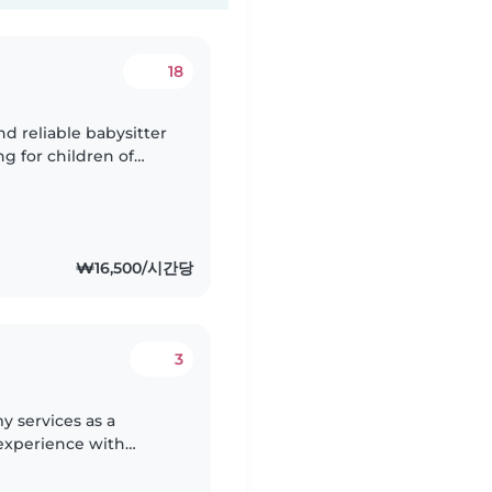
18
d reliable babysitter
ng for children of
eens. My background
₩16,500/시간당
3
y services as a
e experience with
teenagers, and I'm