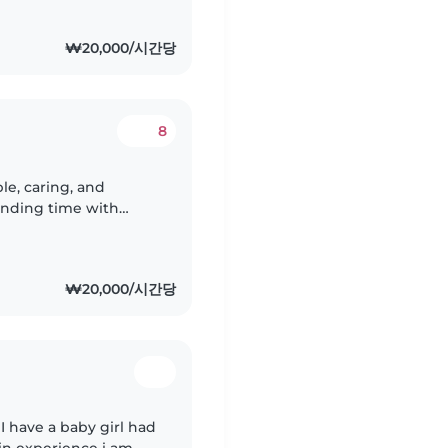
₩20,000/시간당
8
le, caring, and
ending time with
erience, I've taken
₩20,000/시간당
 I have a baby girl had