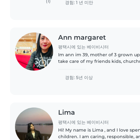
(1)
경험: 1 년 미만
Ann margaret
평택시에 있는 베이비시터
Im ann im 39, mother of 3 grown ups 
take care of my friends kids, churchm
care and love you kids as my own. I l
the church..
경험: 5년 이상
Lima
평택시에 있는 베이비시터
Hi! My name is Lima , and I love sp
children. I am caring, responsible, a