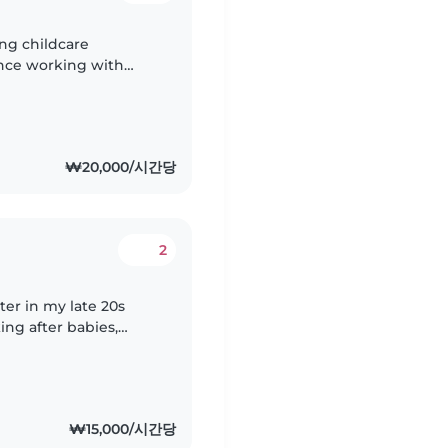
ing childcare
ence working with
, toddlers,
₩20,000/시간당
2
ter in my late 20s
ing after babies,
ged children. I'm
₩15,000/시간당