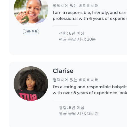
평택시에 있는 베이비시터
I am a responsible, friendly, and car
professional with 6 years of experi
children of all ages, including babies
preschoolers, grade-schoolers,..
가족 추천
경험: 6년 이상
평균 응답 시간: 20분
Clarise
평택시에 있는 베이비시터
I'm a caring and responsible babysit
with over 8 years of experience look
toddlers, preschoolers, and school-a
comfortable with..
경험: 8년 이상
평균 응답 시간: 13시간