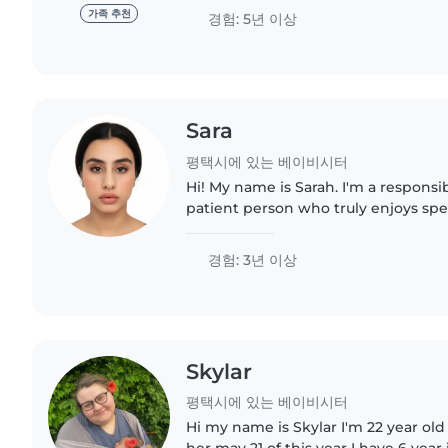
I am a highly motivated..
가족 추천
경험: 5년 이상
Sara
평택시에 있는 베이비시터
Hi! My name is Sarah. I'm a responsib
patient person who truly enjoys sp
children. I have 2years of formal exp
care of kids in my..
경험: 3년 이상
Skylar
평택시에 있는 베이비시터
Hi my name is Skylar I'm 22 year old