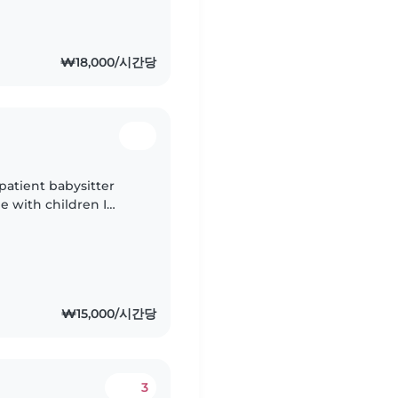
. I enjoy playing
₩18,000/시간당
 patient babysitter
 with children I
nvironment while
₩15,000/시간당
3