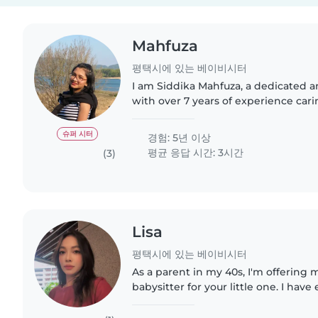
Mahfuza
평택시에 있는 베이비시터
I am Siddika Mahfuza, a dedicated an
with over 7 years of experience cari
various ages, from infants to pre-t
includes: Childcare..
슈퍼 시터
경험: 5년 이상
평균 응답 시간: 3시간
(3)
Lisa
평택시에 있는 베이비시터
As a parent in my 40s, I'm offering m
babysitter for your little one. I hav
children of all ages, from babies to 
comfortable with..