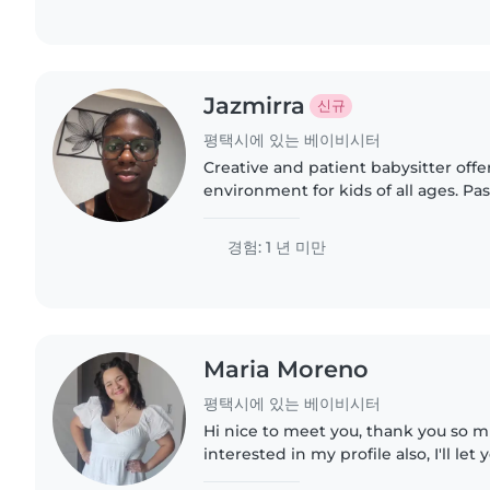
Jazmirra
신규
평택시에 있는 베이비시터
Creative and patient babysitter offe
environment for kids of all ages. Pas
music, and reading, and happy to ass
homework, or light..
경험: 1 년 미만
Maria Moreno
평택시에 있는 베이비시터
Hi nice to meet you, thank you so 
interested in my profile also, I'll le
about me, as you already know My 