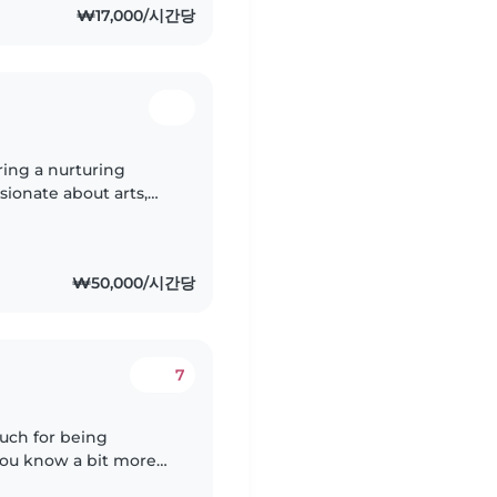
₩17,000/시간당
ring a nurturing
sionate about arts,
ist with crafts,
₩50,000/시간당
7
much for being
t you know a bit more
name is María moreno,