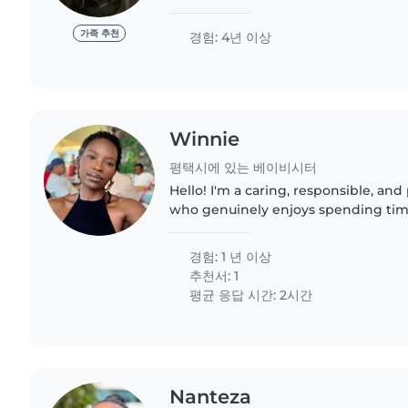
making sure kids feel safe and happy
games, reading stories,..
가족 추천
경험: 4년 이상
Winnie
평택시에 있는 베이비시터
Hello! I'm a caring, responsible, and
who genuinely enjoys spending time
create a safe, fun, and nurturing e
supporting their daily..
경험: 1 년 이상
추천서: 1
평균 응답 시간: 2시간
Nanteza