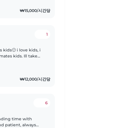
₩15,000/시간당
1
kids🙂 i love kids, i
ates kids. Ill take
ove singing, i sing in
₩12,000/시간당
6
ending time with
nd patient, always