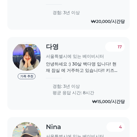
first! Then I love working with
babies💕
경험: 3년 이상
₩20,000/시간당
다영
17
서울특별시에 있는 베이비시터
안녕하세요 :) 30살 백다영 입니다! 현
재 잠실 에 거주하고 있습니다!! 키즈카
페에서 4년정도 근무한경험이 있고 ,
가족 추천
현재 등원도우미를 하고 ! 현재 보육교
경험: 3년 이상
사 자격증 취득을 위해 공부하고 있습
평균 응답 시간: 8시간
니다 :) 아침에 등원도우미를 도와주고
₩15,000/시간당
있으며 월요일 저녁에는 아이의소근육
발달을위해 미술수업을 해주고 있습니
다! CPR. 오감놀이지도사..
Nina
4
서울특별시에 있는 베이비시터