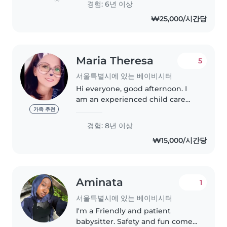
경험: 6년 이상
inspired me to pursue
₩25,000/시간당
babysitting as more than just a..
Maria Theresa
5
서울특별시에 있는 베이비시터
Hi everyone, good afternoon. I
am an experienced child care
with 8 years nanny working
가족 추천
experience in the United Arab
경험: 8년 이상
Emirates. I took care of twins
₩15,000/시간당
from one British couple for 4
years...
Aminata
1
서울특별시에 있는 베이비시터
I'm a Friendly and patient
babysitter. Safety and fun come