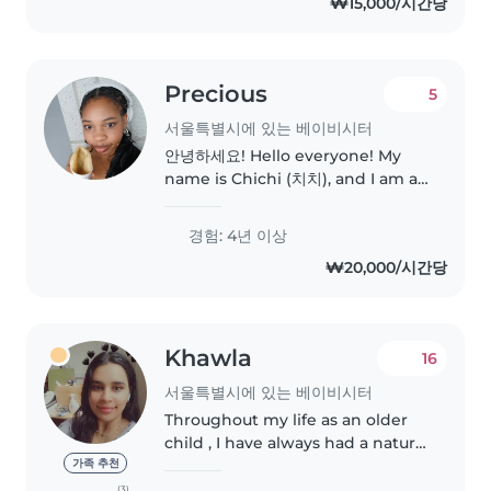
₩15,000/시간당
teacher and teaching assistant
at CIS International..
Precious
5
서울특별시에 있는 베이비시터
안녕하세요! Hello everyone! My
name is Chichi (치치), and I am a
fully grown, highly responsible,
and incredibly energetic adult
경험: 4년 이상
who is secretly just a big kid at
₩20,000/시간당
heart. My absolute superpower..
Khawla
16
서울특별시에 있는 베이비시터
Throughout my life as an older
child , I have always had a natural
connection with my younger
가족 추천
siblings and kids , and this has
(3)