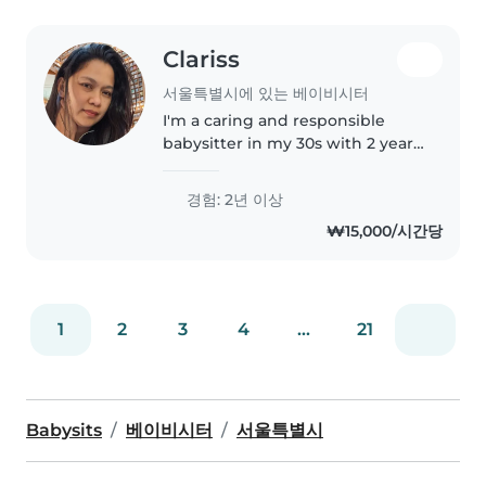
Clariss
서울특별시에 있는 베이비시터
I'm a caring and responsible
babysitter in my 30s with 2 years
of experience looking after
toddlers, preschoolers, and
경험: 2년 이상
gradeschoolers. As a parent
₩15,000/시간당
myself, I understand the
importance..
1
2
3
4
...
21
Babysits
베이비시터
서울특별시