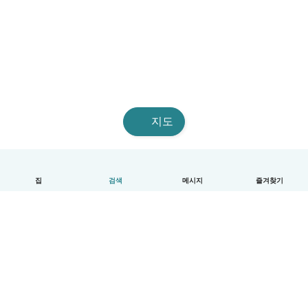
지도
집
검색
메시지
즐겨찾기
한국어
이용방법
도움
약관 및 개인정보 보호
요금제