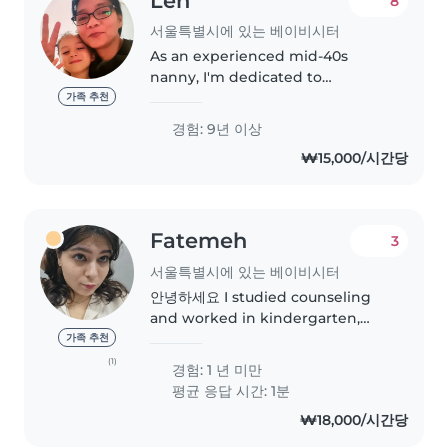
Len
8
서울특별시에 있는 베이비시터
As an experienced mid-40s
nanny, I'm dedicated to
providing exceptional care for
가족 추천
children of all ages. With 9 years
경험: 9년 이상
of experience, I've honed my
₩15,000/시간당
skills in nurturing, engaging,
and..
Fatemeh
3
서울특별시에 있는 베이비시터
안녕하세요 I studied counseling
and worked in kindergarten,
elementary school, and high
가족 추천
school as a counselor. I have
(1)
경험: 1 년 미만
many certificates related to
평균 응답 시간: 1분
children, and I truly love working
₩18,000/시간당
with..