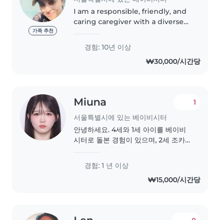
I am a responsible, friendly, and
caring caregiver with a diverse
range of skills. I have experience
가족 추천
working with children of all
경험: 10년 이상
ages, from babies to school-age
₩30,000/시간당
kids. While I don't..
Miuna
1
서울특별시에 있는 베이비시터
안녕하세요. 4세와 1세 아이를 베이비
시터로 돌본 경험이 있으며, 2세 조카가
있어 아이들과도 자연스럽고 편안하게
지낼 수 있습니다. 일본에서는 위탁 업
경험: 1 년 이상
무 형태의 하우스키퍼로 근무했으며,
₩15,000/시간당
현재는 한국에서 하우스키퍼 업무(청
소, 세탁, 우편물 관리, 부동산 매물 확
인 및 현장 입회 등)와 요리 업무를 하
고 있습니다...