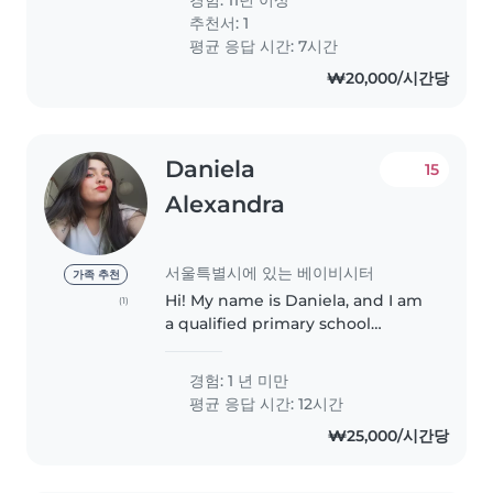
kids and house chores am some
추천서: 1
one u can rely on..
평균 응답 시간: 7시간
₩20,000/시간당
Daniela
15
Alexandra
서울특별시에 있는 베이비시터
가족 추천
Hi! My name is Daniela, and I am
(1)
a qualified primary school
teacher with a specialization in
German language education. I
경험: 1 년 미만
have extensive experience
평균 응답 시간: 12시간
working with children of
₩25,000/시간당
different..