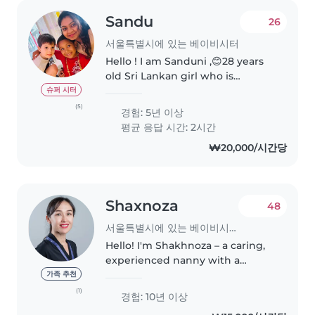
Sandu
26
서울특별시에 있는 베이비시터
Hello ! I am Sanduni ,😊28 years
old Sri Lankan girl who is
energetic ,patient and love to
슈퍼 시터
spend the time with kids as a
(5)
경험: 5년 이상
nanny or English tutoring 👶🥰 .👨
평균 응답 시간: 2시간
🏫 When I am introduce my
₩20,000/시간당
educational..
Shaxnoza
48
서울특별시에 있는 베이비시터
Hello! I'm Shakhnoza – a caring,
experienced nanny with a
strong background in early
가족 추천
childhood education. I’ve
(1)
경험: 10년 이상
worked as a primary school