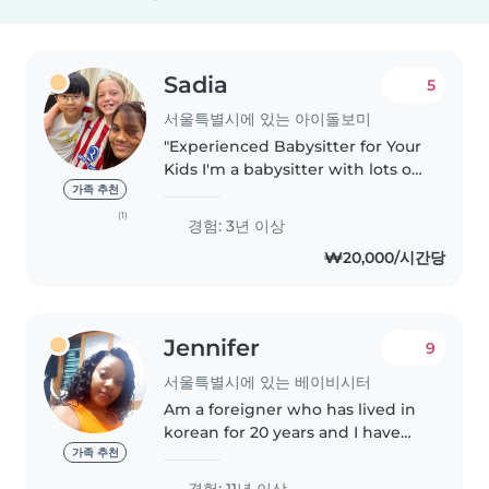
Sadia
5
서울특별시에 있는 아이돌보미
"Experienced Babysitter for Your
Kids I'm a babysitter with lots of
experience who really cares
가족 추천
about kids. I make sure they're
(1)
경험: 3년 이상
safe and happy. I talk to parents
₩20,000/시간당
a lot and plan fun..
Jennifer
9
서울특별시에 있는 베이비시터
Am a foreigner who has lived in
korean for 20 years and I have
been working as a baby sitter in
가족 추천
korean families for 15 years I love
경험: 11년 이상