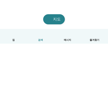
지도
집
검색
메시지
즐겨찾기
한국어
이용방법
도움
약관 및 개인정보 보호
요금제
기업 세부 정보
베이비시츠 기업 서비스
커뮤니티 기준