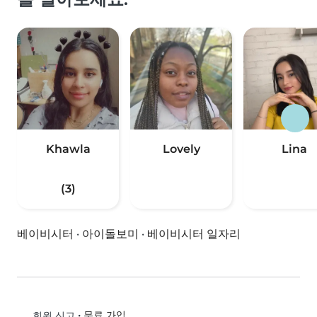
Khawla
Lovely
Lina
(3)
베이비시터
·
아이돌보미
·
베이비시터 일자리
•
무료 가입
회원 신고