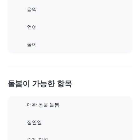
음악
언어
놀이
돌봄이 가능한 항목
애완 동물 돌봄
집안일
숙제 지원