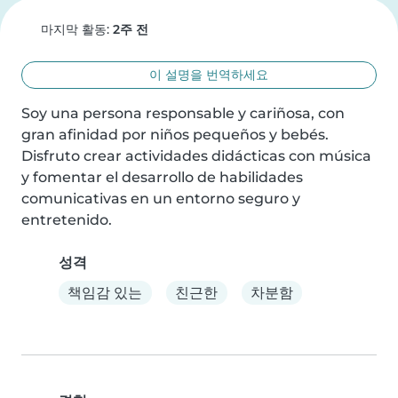
마지막 활동:
2주 전
이 설명을 번역하세요
Soy una persona responsable y cariñosa, con 
gran afinidad por niños pequeños y bebés. 
Disfruto crear actividades didácticas con música 
y fomentar el desarrollo de habilidades 
comunicativas en un entorno seguro y 
entretenido.
성격
책임감 있는
친근한
차분함