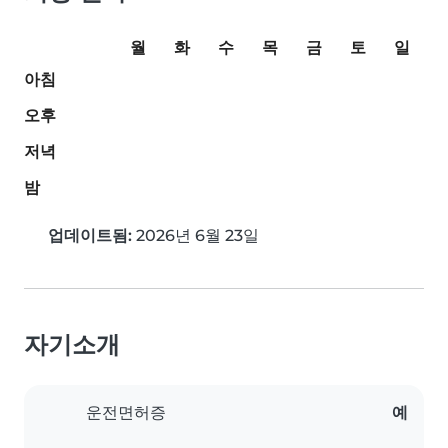
월
화
수
목
금
토
일
아침
오후
저녁
밤
업데이트됨:
2026년 6월 23일
자기소개
운전면허증
예