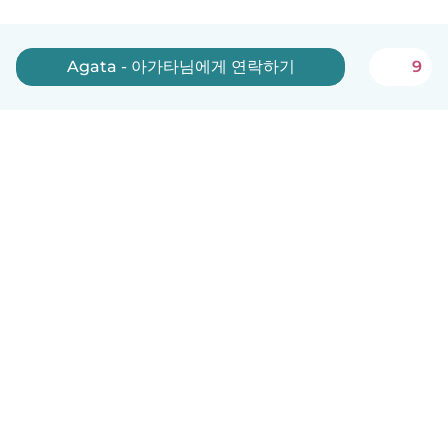
Agata - 아가타님에게 연락하기
9
한국어
이용방법
도움
약관 및 개인정보 보호
요금제
기업 세부 정보
베이비시츠 기업 서비스
커뮤니티 기준