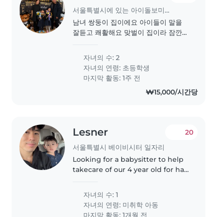
서울특별시에 있는 아이돌보미 일자리
남녀 쌍둥이 집이에요 아이들이 말을
잘듣고 쾌활해요 맞벌이 집이라 잠깐
몇시간씩 돌봄이 필요해요 영어로 아이
들과 대화해주세요
자녀의 수: 2
자녀의 연령:
초등학생
마지막 활동: 1주 전
₩15,000/시간당
Lesner
20
서울특별시 베이비시터 일자리
Looking for a babysitter to help
takecare of our 4 year old for half
a day (6-7hours), while we attend
an event in stockholm. The
자녀의 수: 1
babysitting will be in the hotel.
자녀의 연령:
미취학 아동
마지막 활동: 1개월 전