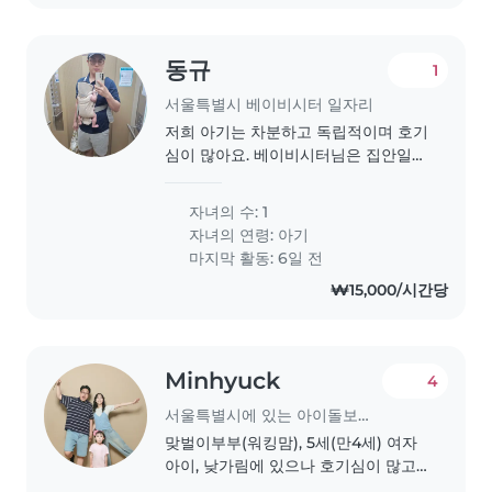
동규
1
서울특별시 베이비시터 일자리
저희 아기는 차분하고 독립적이며 호기
심이 많아요. 베이비시터님은 집안일을
도와줄 수 있는 분을 찾고 있어요. 편하
게 연락주세요
자녀의 수: 1
자녀의 연령:
아기
마지막 활동: 6일 전
₩15,000/시간당
Minhyuck
4
서울특별시에 있는 아이돌보미 일자리
맞벌이부부(워킹맘), 5세(만4세) 여자
아이, 낮가림에 있으나 호기심이 많고
적극적인 아이. 어린이집 다니는중 하