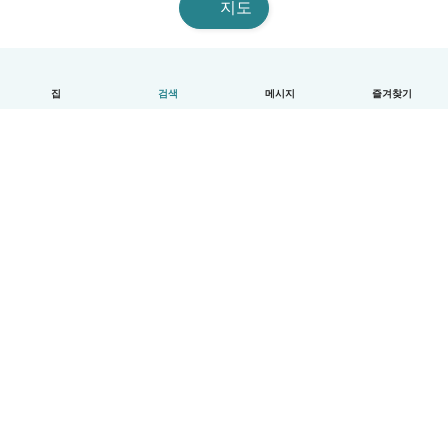
지도
집
검색
메시지
즐겨찾기
한국어
이용방법
도움
약관 및 개인정보 보호
요금제
기업 세부 정보
베이비시츠 기업 서비스
커뮤니티 기준
© Babysits B.V.