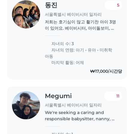
동진
5
서울특별시 베이비시터 일자리
저희는 호기심이 많고 활기찬 아이 3명
이 있어요. 베이비시터, 아이돌보미, 또
는 보모님으로 아이를 돌봐줄 수 있는
분을 찾고 있어요. 집안일도 괜찮으신
자녀의 수: 3
분이면 좋겠고요. 편하게 연락 주세요
자녀의 연령:
아기
•
유아
•
미취학
아동
마지막 활동: 어제
₩17,000/시간당
Megumi
11
서울특별시 베이비시터 일자리
We're seeking a caring and
responsible babysitter, nanny, or
childminder for our energetic
and intelligent 1 year old toddler.