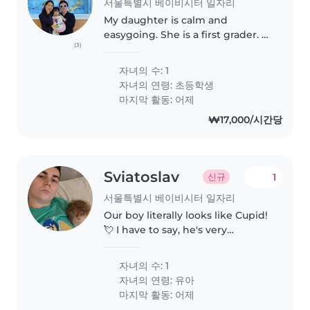
서울특별시 베이비시터 일자리
My daughter is calm and
easygoing. She is a first grader. If
(3)
there is anyone who can read
books with her in English, that
자녀의 수: 1
would be perfect! She is fluent in
자녀의 연령:
초등학생
both Korean and English...
마지막 활동: 어제
₩17,000/시간당
Sviatoslav
1
신규
서울특별시 베이비시터 일자리
Our boy literally looks like Cupid!
💘 I have to say, he's very
energetic and loves climbing on
everything, so he needs to be
자녀의 수: 1
kept under close watch!
자녀의 연령:
유아
마지막 활동: 어제