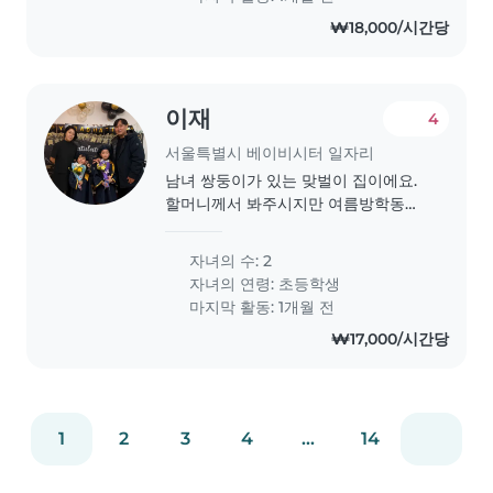
₩18,000/시간당
이재
4
서울특별시 베이비시터 일자리
남녀 쌍둥이가 있는 맞벌이 집이에요.
할머니께서 봐주시지만 여름방학동안
봐주실 외국인 시터를 찾고 있어요 영
어로 대화해주시면 좋겠어요
자녀의 수: 2
자녀의 연령:
초등학생
마지막 활동: 1개월 전
₩17,000/시간당
1
2
3
4
...
14