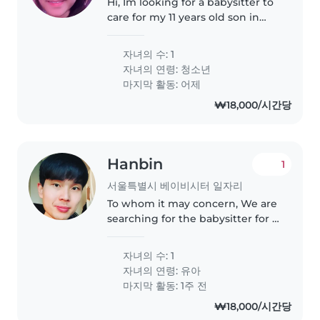
Hi, Im looking for a babysitter to
care for my 11 years old son in
the hotel for this Monday &
Tuesday. Thanks
자녀의 수: 1
자녀의 연령:
청소년
마지막 활동: 어제
₩18,000/시간당
Hanbin
1
서울특별시 베이비시터 일자리
To whom it may concern, We are
searching for the babysitter for 3
year old boy. Parents are
Chinese, but they are all able to
자녀의 수: 1
communicate with English. We
자녀의 연령:
유아
prefer babysitter who could..
마지막 활동: 1주 전
₩18,000/시간당