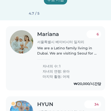
4.7 / 5
Mariana
6
서울특별시 베이비시터 일자리
We are a Latino family living in
Dubai. We are visiting Seoul for a
few weeks to explore the city,
and we would like some help
자녀의 수: 1
looking after our daughter, who
자녀의 연령:
유아
is 20 months old. We..
마지막 활동: 어제
₩20,000/시간당
HYUN
34