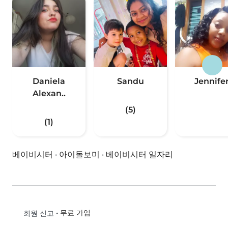
Daniela
Sandu
Jennife
Alexan..
(5)
(1)
베이비시터
·
아이돌보미
·
베이비시터 일자리
•
무료 가입
회원 신고