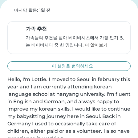
마지막 활동:
1일 전
가족 추천
가족들의 추천을 받아 베이비시츠에서 가장 인기 있
는 베이비시터 중 한 명입니다.
더 알아보기
이 설명을 번역하세요
Hello, I'm Lottie. I moved to Seoul in february this 
year and I am currently attending korean 
language school at hanyang university. I'm fluent 
in English and German, and always happy to 
improve my korean skills. I would like to continue 
my babysitting journey here in Seoul. Back in 
Germany I used to occasionally take care of 
children, either paid or as a volunteer. I also have 