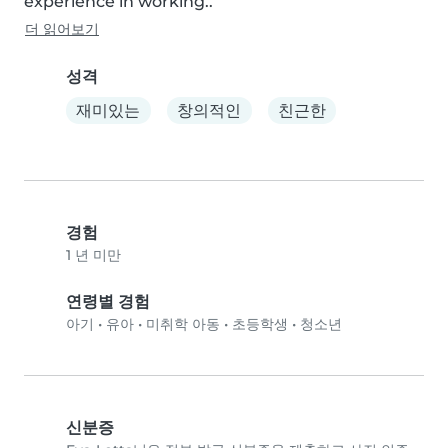
experience in working..
더 읽어보기
성격
재미있는
창의적인
친근한
경험
1 년 미만
연령별 경험
아기
•
유아
•
미취학 아동
•
초등학생
•
청소년
신분증