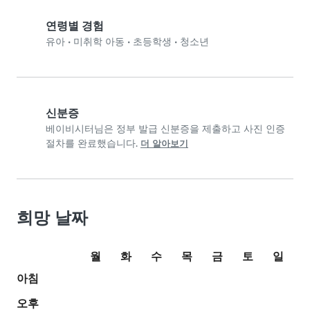
연령별 경험
유아
•
미취학 아동
•
초등학생
•
청소년
신분증
베이비시터님은 정부 발급 신분증을 제출하고 사진 인증
절차를 완료했습니다.
더 알아보기
희망 날짜
월
화
수
목
금
토
일
아침
오후