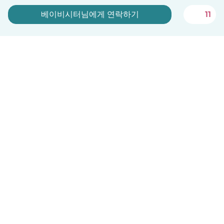
베이비시터님에게 연락하기
11
지금 가입하기
한국어
이용방법
도움
약관 및 개인정보 보호
요금제