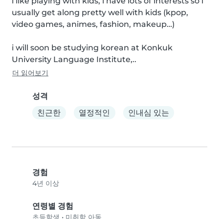
i like playing with kids, i have lots of interests so i 
usually get along pretty well with kids (kpop, 
video games, animes, fashion, makeup…)

i will soon be studying korean at Konkuk 
University Language Institute,..
더 읽어보기
성격
친근한
열정적인
인내심 있는
경험
4년 이상
연령별 경험
초등학생
•
미취학 아동