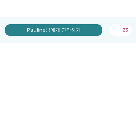
Pauline님에게 연락하기
23
한국어
이용방법
도움
약관 및 개인정보 보호
요금제
기업 세부 정보
베이비시츠 기업 서비스
커뮤니티 기준