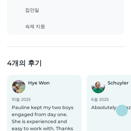
집안일
숙제 지원
4개의 후기
Hye Won
Schuyler
10월 2025
6월 2025
Pauline kept my two boys
Absolutely amaz
engaged from day one.
She is experienced and
easy to work with. Thanks