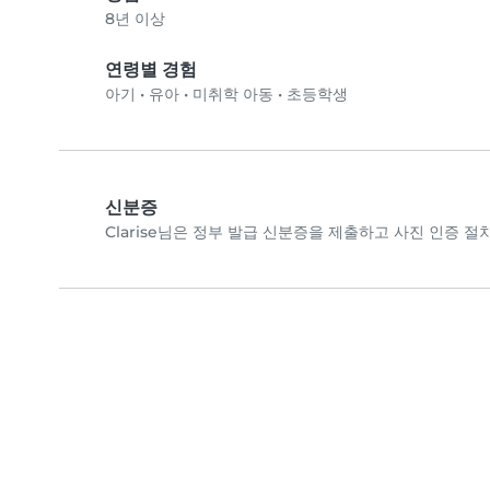
8년 이상
연령별 경험
아기
•
유아
•
미취학 아동
•
초등학생
신분증
Clarise님은 정부 발급 신분증을 제출하고 사진 인증 