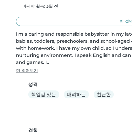
마지막 활동:
3일 전
이 설
I'm a caring and responsible babysitter in my lat
babies, toddlers, preschoolers, and school-aged 
with homework. I have my own child, so I unders
nurturing environment. I speak English and can 
and games. I..
더 읽어보기
성격
책임감 있는
배려하는
친근한
경험