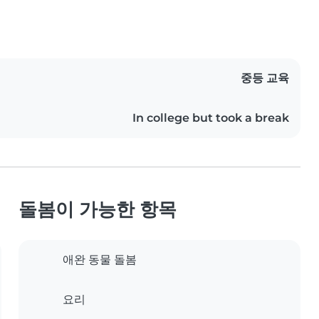
중등 교육
In college but took a break
돌봄이 가능한 항목
애완 동물 돌봄
요리