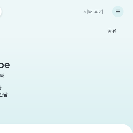
시터 되기
공유
be
시터
금
시간당