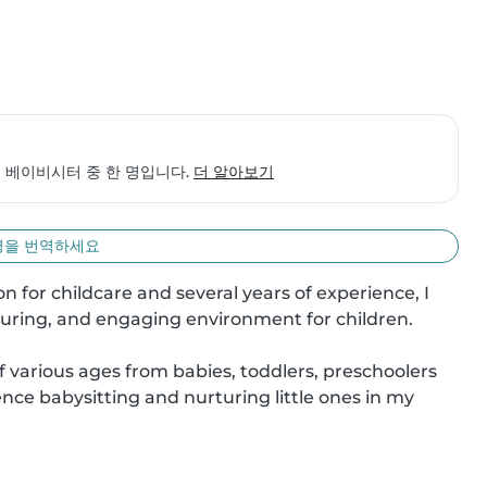
 베이비시터 중 한 명입니다.
더 알아보기
명을 번역하세요
n for childcare and several years of experience, I 
rturing, and engaging environment for children.

of various ages from babies, toddlers, preschoolers 
ence babysitting and nurturing little ones in my 