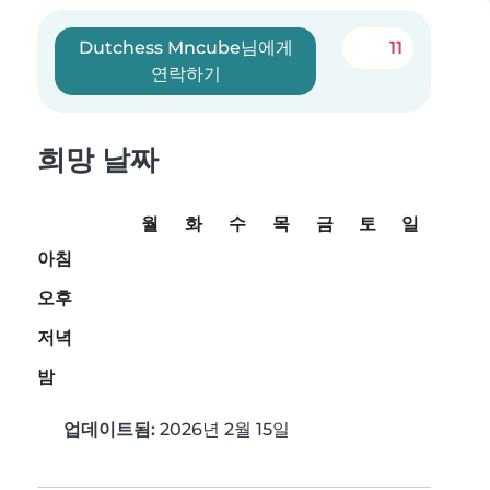
Dutchess Mncube님에게
11
연락하기
희망 날짜
월
화
수
목
금
토
일
아침
오후
저녁
밤
업데이트됨:
2026년 2월 15일