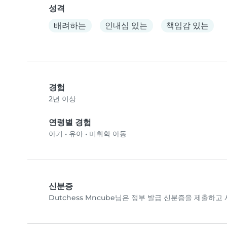
성격
배려하는
인내심 있는
책임감 있는
경험
2년 이상
연령별 경험
아기
•
유아
•
미취학 아동
신분증
Dutchess Mncube님은 정부 발급 신분증을 제출하