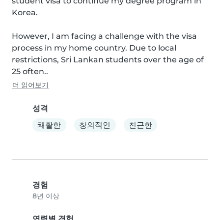
student visa to continue my degree program in 
Korea.

However, I am facing a challenge with the visa 
process in my home country. Due to local 
restrictions, Sri Lankan students over the age of 
25 often..
더 읽어보기
성격
쾌활한
창의적인
친근한
경험
8년 이상
연령별 경험