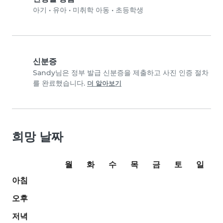
아기
•
유아
•
미취학 아동
•
초등학생
신분증
Sandy님은 정부 발급 신분증을 제출하고 사진 인증 절차
를 완료했습니다.
더 알아보기
희망 날짜
월
화
수
목
금
토
일
아침
오후
저녁