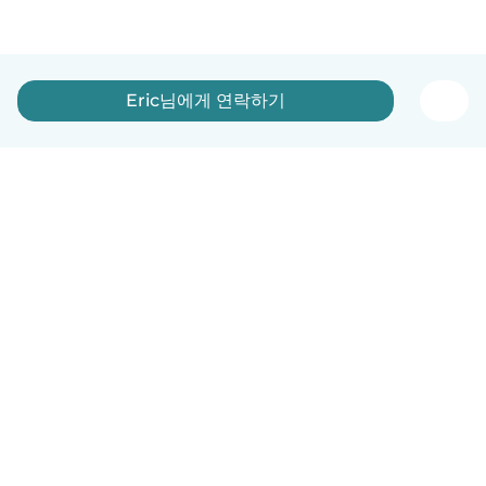
Eric님에게 연락하기
한국어
이용방법
도움
약관 및 개인정보 보호
요금제
기업 세부 정보
베이비시츠 기업 서비스
커뮤니티 기준