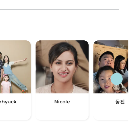
nhyuck
Nicole
동진