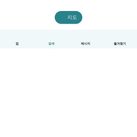
지도
집
검색
메시지
즐겨찾기
한국어
이용방법
도움
약관 및 개인정보 보호
요금제
기업 세부 정보
베이비시츠 기업 서비스
커뮤니티 기준