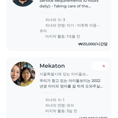
Service Requirements 10 hours
daily): • Taking care of the
children throughout the day. •
Playing and engaging them in
자녀의 수: 3
age-appropriate activities. •
자녀의 연령:
아기
•
미취학 아동
•
Assisting with feeding and
유아
supervising..
마지막 활동: 1개월 전
₩20,000/시간당
Mekaton
4
서울특별시에 있는 아이돌보미 일자리
우리가 찾고 있는 아이돌보미는 2022
년생 아이의 영어를 잘 하게 도와주실
분입니다. 아이는 영어로만 대화 가능
하고처음 만날때는 부끄러워 하지만 친
자녀의 수: 1
해지면 밝은 아이입니다 우리 아이와
자녀의 연령:
유아
함께 즐거운 시간을 보내실 수 있는 따
마지막 활동: 3일 전
뜻한 마음을 가진 분을 찾고 있어요.