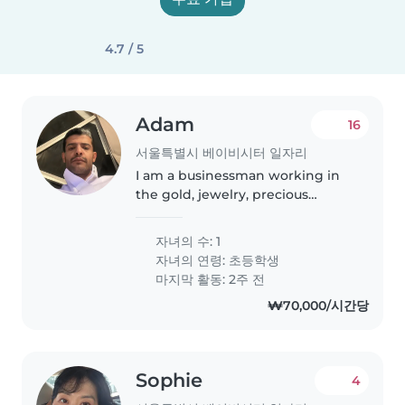
4.7 / 5
Adam
16
서울특별시 베이비시터 일자리
I am a businessman working in
the gold, jewelry, precious
stones, and perfume sector, and
I live with my young daughter,
자녀의 수: 1
Sarah, in a spacious and well-
자녀의 연령:
초등학생
equipped house. I am looking..
마지막 활동: 2주 전
₩70,000/시간당
Sophie
4