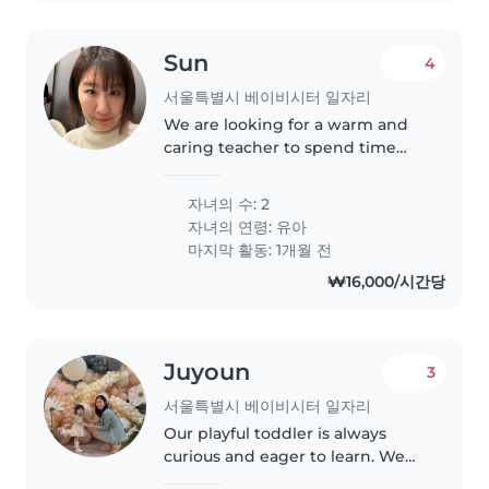
Sun
4
서울특별시 베이비시터 일자리
We are looking for a warm and
caring teacher to spend time
with two baby girls (born in 2023
& 2024) after kindergarten.
자녀의 수: 2
Working hours: After
자녀의 연령:
유아
kindergarten pickup around 3:00
마지막 활동: 1개월 전
PM, for..
₩16,000/시간당
Juyoun
3
서울특별시 베이비시터 일자리
Our playful toddler is always
curious and eager to learn. We
are seeking a reliable Babysitter