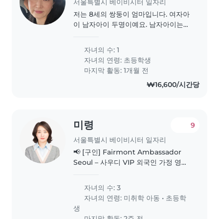
서울특별시 베이비시터 일자리
저는 8세의 쌍둥이 엄마입니다. 여자아
이 남자아이 두명이예요. 남자아이는
활발하고 여자아이는 차분합니다. 이
아이들은 자연, 음악, 영화, 독서를 좋아
자녀의 수: 1
해요. 주중에 아이들 숙제를 함께해주
자녀의 연령:
초등학생
거나 책을 읽고 활동해줄 영어사용이가
마지막 활동: 1개월 전
능한 시터를 구하고 있어요. 재미있게
₩16,600/시간당
함께 지내주실분이면 좋을것같아요. 1
년 이상의 초등생을 돌봄해본경험이..
미령
9
서울특별시 베이비시터 일자리
📢 [구인] Fairmont Ambassador
Seoul – 사우디 VIP 외국인 가정 영어
시터 구인 (7/7 ~ 7/21) 서울에 방문하는
사우디아라비아 VIP 가족(아동 3명)과
자녀의 수: 3
함께하며 일정 동안 아이들의 케어 및
자녀의 연령:
미취학 아동
•
초등학
야외 활동을 전담해 주실 전문적이고
생
책임감 있는 영어 가능 시터/보모를 모
마지막 활동: 2주 전