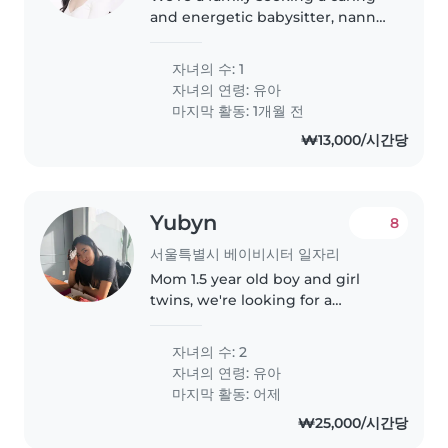
and energetic babysitter, nanny,
or childminder for our lively
toddler. Our little one is full of
자녀의 수: 1
energy, loves to chat, and enjoys
자녀의 연령:
유아
sports. We'd love..
마지막 활동: 1개월 전
₩13,000/시간당
Yubyn
8
서울특별시 베이비시터 일자리
Mom 1.5 year old boy and girl
twins, we're looking for a
babysitter for date nights/special
occasions so they would be
자녀의 수: 2
asleep during the babysitters
자녀의 연령:
유아
time there. Duties would only
마지막 활동: 어제
include..
₩25,000/시간당