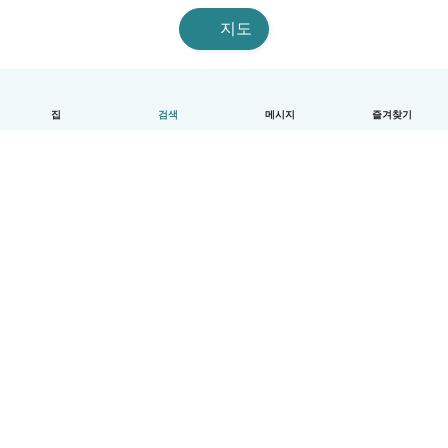
지도
집
검색
메시지
즐겨찾기
한국어
이용방법
도움
약관 및 개인정보 보호
요금제
기업 세부 정보
베이비시츠 기업 서비스
커뮤니티 기준
© Babysits B.V.