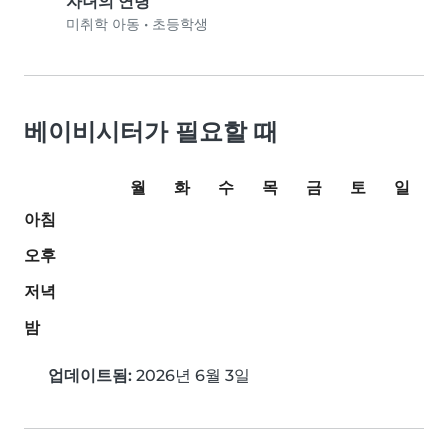
자녀의 연령
미취학 아동
•
초등학생
베이비시터가 필요할 때
월
화
수
목
금
토
일
아침
오후
저녁
밤
업데이트됨:
2026년 6월 3일