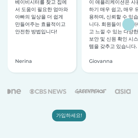
베이비시터를 찾고 집에
이 애플리케이션은 사
서 도움이 필요한 엄마와
하기 매우 쉽고, 매우 
아빠의 일상을 더 쉽게
용하며, 신뢰할 수 있
만들어주는 효율적이고
니다. 회원들이 안전하
안전한 방법입니다!
고 느낄 수 있는 다양
보안 및 신원 확인 시
템을 갖추고 있습니다.
Nerina
Giovanna
가입하세요!