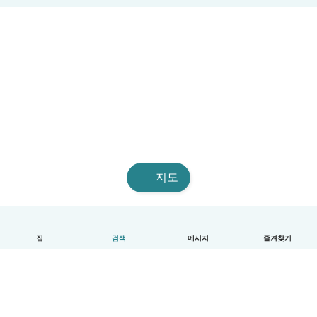
지도
집
검색
메시지
즐겨찾기
한국어