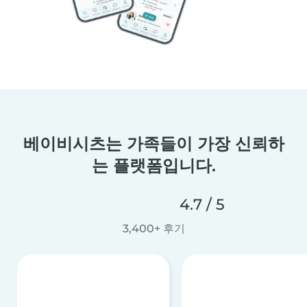
베이비시츠는 가족들이 가장 신뢰하
는 플랫폼입니다.
4.7 / 5
3,400+ 후기