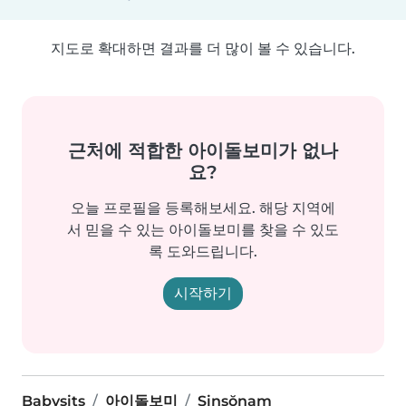
지도로 확대하면 결과를 더 많이 볼 수 있습니다.
근처에 적합한 아이돌보미가 없나
요?
오늘 프로필을 등록해보세요. 해당 지역에
서 믿을 수 있는 아이돌보미를 찾을 수 있도
록 도와드립니다.
시작하기
Babysits
아이돌보미
Sinsŏnam