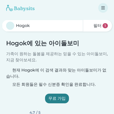
필터
1
Hogok에 있는 아이돌보미
가족이 원하는 돌봄을 제공하는 믿을 수 있는 아이돌보미,
지금 찾아보세요.
현재 Hogok에 이 검색 결과와 맞는 아이돌보미가 없
습니다.
모든 회원들은 필수 신분증 확인을 완료합니다.
무료 가입
4.7 / 5