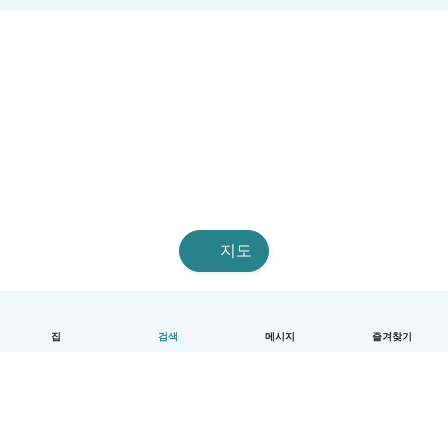
지도
집
검색
메시지
즐겨찾기
한국어