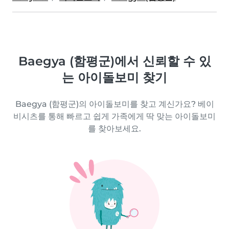
Baegya (함평군)에서 신뢰할 수 있
는 아이돌보미 찾기
Baegya (함평군)의 아이돌보미를 찾고 계신가요? 베이
비시츠를 통해 빠르고 쉽게 가족에게 딱 맞는 아이돌보미
를 찾아보세요.