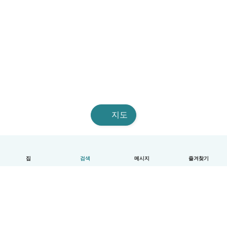
지도
집
검색
메시지
즐겨찾기
한국어