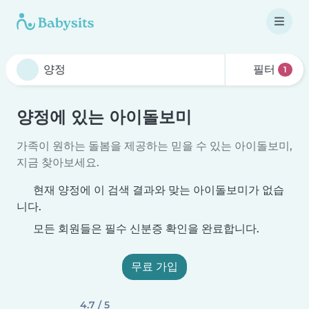
필터
1
양정에 있는 아이돌보미
가족이 원하는 돌봄을 제공하는 믿을 수 있는 아이돌보미,
지금 찾아보세요.
현재 양정에 이 검색 결과와 맞는 아이돌보미가 없습
니다.
모든 회원들은 필수 신분증 확인을 완료합니다.
무료 가입
4.7 / 5