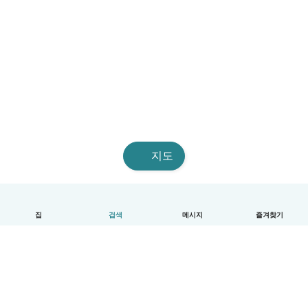
지도
집
검색
메시지
즐겨찾기
한국어