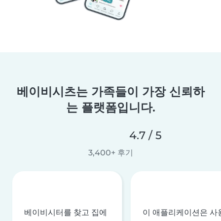
베이비시츠는 가족들이 가장 신뢰하
는 플랫폼입니다.
4.7 / 5
3,400+ 후기
베이비시터를 찾고 집에
이 애플리케이션은 사