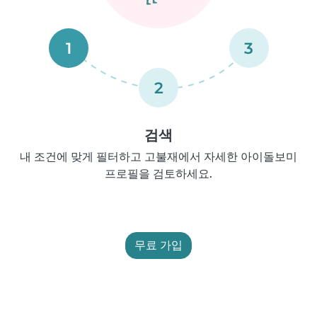
1
3
2
검색
내 조건에 맞게 필터하고 고불재에서 자세한 아이돌보미
프로필을 검토하세요.
무료 가입