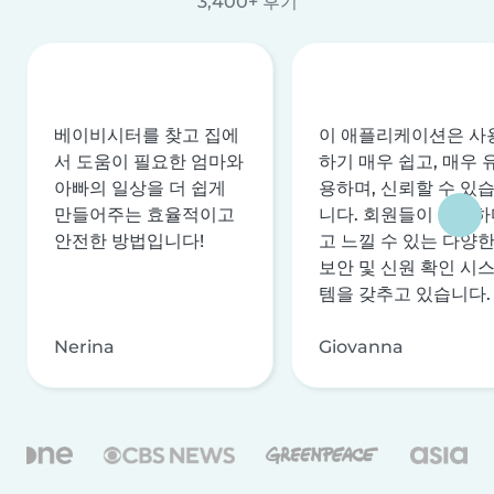
3,400+ 후기
베이비시터를 찾고 집에
이 애플리케이션은 사
서 도움이 필요한 엄마와
하기 매우 쉽고, 매우 
아빠의 일상을 더 쉽게
용하며, 신뢰할 수 있
만들어주는 효율적이고
니다. 회원들이 안전하
안전한 방법입니다!
고 느낄 수 있는 다양
보안 및 신원 확인 시
템을 갖추고 있습니다.
Nerina
Giovanna