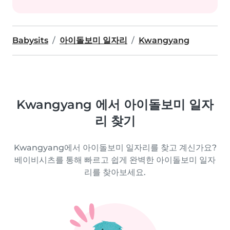
Babysits
아이돌보미 일자리
Kwangyang
Kwangyang 에서 아이돌보미 일자
리 찾기
Kwangyang에서 아이돌보미 일자리를 찾고 계신가요?
베이비시츠를 통해 빠르고 쉽게 완벽한 아이돌보미 일자
리를 찾아보세요.