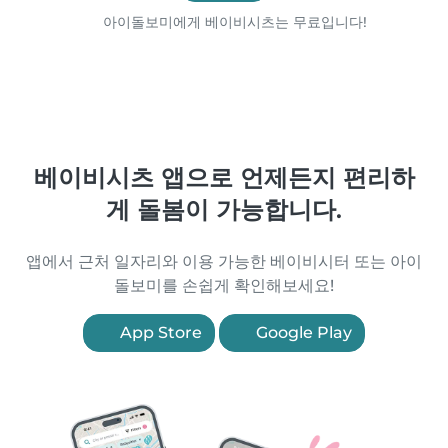
아이돌보미에게 베이비시츠는 무료입니다!
베이비시츠 앱으로 언제든지 편리하
게 돌봄이 가능합니다.
앱에서 근처 일자리와 이용 가능한 베이비시터 또는 아이
돌보미를 손쉽게 확인해보세요!
App Store
Google Play