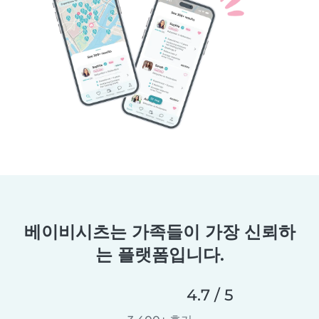
베이비시츠는 가족들이 가장 신뢰하
는 플랫폼입니다.
4.7 / 5