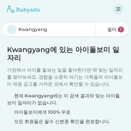
필터
1
Kwangyang에 있는 아이돌보미 일
자리
가정에서 아이를 돌보는 일을 좋아한다면 딱 맞는 일자리
를 찾아보세요. 경험을 소중히 여기는 가족들의 아이돌보
미 채용 공고를 가까운 곳에서 확인할 수 있습니다.
현재 Kwangyang에는 이 검색 결과와 맞는 아이돌
보미 일자리가 없습니다.
아이돌보미에게 100% 무료
모든 회원들은 필수 신분증 확인을 완료합니다.