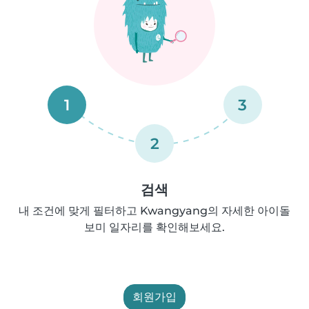
1
3
2
검색
내 조건에 맞게 필터하고 Kwangyang의 자세한 아이돌
보미 일자리를 확인해보세요.
회원가입