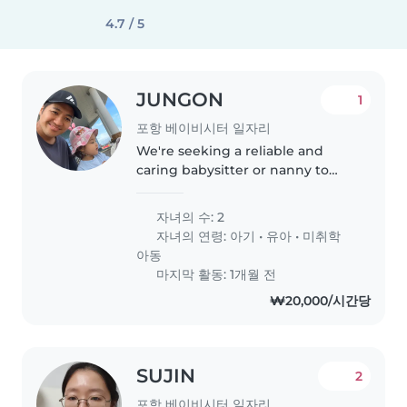
4.7 / 5
JUNGON
1
포항 베이비시터 일자리
We're seeking a reliable and
caring babysitter or nanny to
look after a 26 -month old
toddler. She is curious, friendly,
자녀의 수: 2
and calm. If you're available for
자녀의 연령:
아기
•
유아
•
미취학
occasional dates, we'd love..
아동
마지막 활동: 1개월 전
₩20,000/시간당
SUJIN
2
포항 베이비시터 일자리