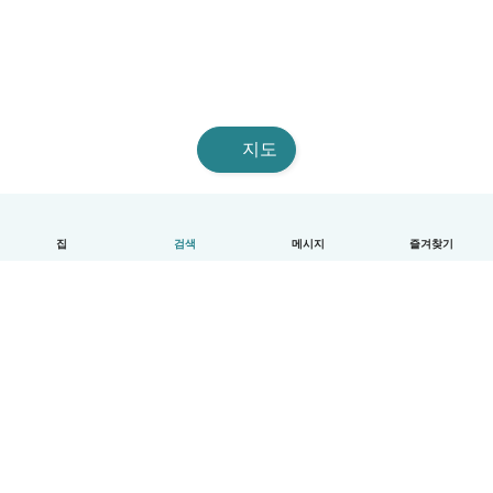
지도
집
검색
메시지
즐겨찾기
한국어
이용방법
도움
약관 및 개인정보 보호
요금제
기업 세부 정보
베이비시츠 기업 서비스
커뮤니티 기준