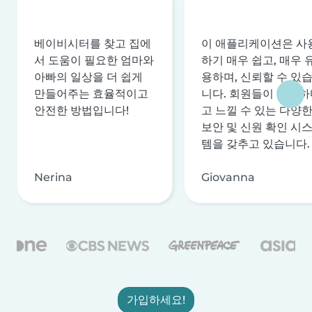
베이비시터를 찾고 집에
이 애플리케이션은 사
서 도움이 필요한 엄마와
하기 매우 쉽고, 매우 
아빠의 일상을 더 쉽게
용하며, 신뢰할 수 있
만들어주는 효율적이고
니다. 회원들이 안전하
안전한 방법입니다!
고 느낄 수 있는 다양
보안 및 신원 확인 시
템을 갖추고 있습니다.
Nerina
Giovanna
가입하세요!