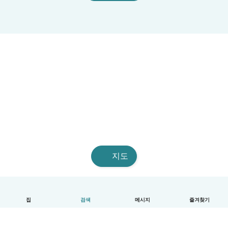
지도
집
검색
메시지
즐겨찾기