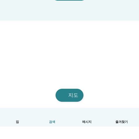
지도
집
검색
메시지
즐겨찾기