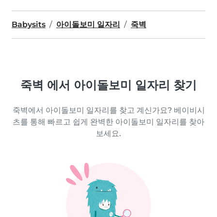
Babysits
아이돌보미 일자리
죽벽
죽벽 에서 아이돌보미 일자리 찾기
죽벽에서 아이돌보미 일자리를 찾고 계신가요? 베이비시
츠를 통해 빠르고 쉽게 완벽한 아이돌보미 일자리를 찾아
보세요.