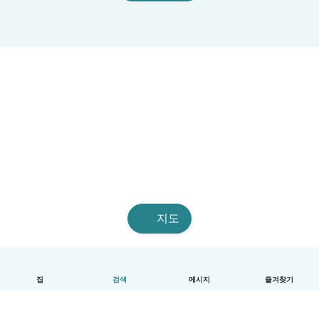
지도
집
검색
메시지
즐겨찾기