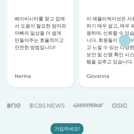
베이비시터를 찾고 집에
이 애플리케이션은 사
서 도움이 필요한 엄마와
하기 매우 쉽고, 매우 
아빠의 일상을 더 쉽게
용하며, 신뢰할 수 있
만들어주는 효율적이고
니다. 회원들이 안전하
안전한 방법입니다!
고 느낄 수 있는 다양
보안 및 신원 확인 시
템을 갖추고 있습니다.
Nerina
Giovanna
가입하세요!