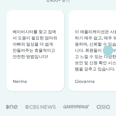
3,400+ 후기
베이비시터를 찾고 집에
이 애플리케이션은 사
서 도움이 필요한 엄마와
하기 매우 쉽고, 매우 
아빠의 일상을 더 쉽게
용하며, 신뢰할 수 있
만들어주는 효율적이고
니다. 회원들이 안전하
안전한 방법입니다!
고 느낄 수 있는 다양
보안 및 신원 확인 시
템을 갖추고 있습니다.
Nerina
Giovanna