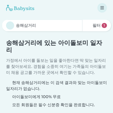
필터
1
송해삼거리에 있는 아이돌보미 일자
리
가정에서 아이를 돌보는 일을 좋아한다면 딱 맞는 일자리
를 찾아보세요. 경험을 소중히 여기는 가족들의 아이돌보
미 채용 공고를 가까운 곳에서 확인할 수 있습니다.
현재 송해삼거리에는 이 검색 결과와 맞는 아이돌보미
일자리가 없습니다.
아이돌보미에게 100% 무료
모든 회원들은 필수 신분증 확인을 완료합니다.