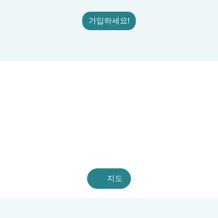
가입하세요!
지도