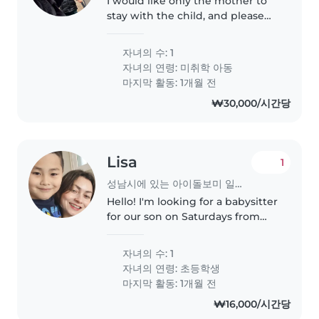
I would like only the mother to
stay with the child, and please
speak only in English with him.
My child goes to an English
자녀의 수: 1
kindergarten and is just
자녀의 연령:
미취학 아동
beginning to speak. I'd like him..
마지막 활동: 1개월 전
₩30,000/시간당
Lisa
1
성남시에 있는 아이돌보미 일자리
Hello! I'm looking for a babysitter
for our son on Saturdays from
5:30 PM to 11:00 PM. My son is
neurodivergent, but he is calm,
자녀의 수: 1
independent, and very sweet.
자녀의 연령:
초등학생
He communicates in both..
마지막 활동: 1개월 전
₩16,000/시간당