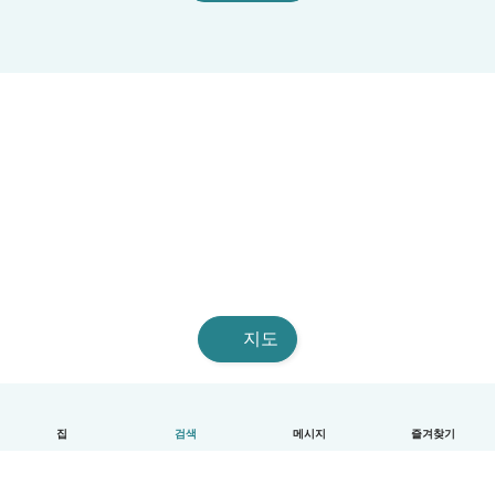
지도
집
검색
메시지
즐겨찾기