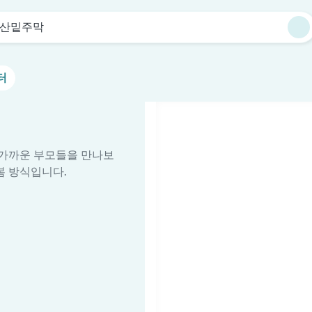
산밑주막
터
줄 가까운 부모들을 만나보
봄 방식입니다.