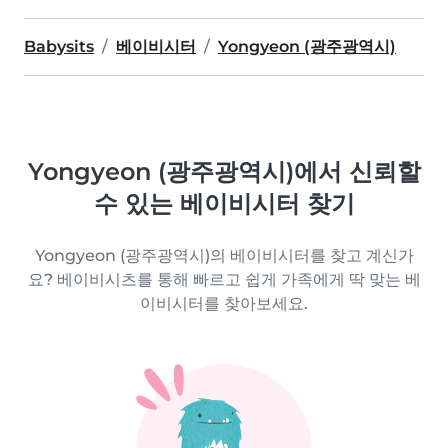
Babysits
베이비시터
Yongyeon (광주광역시)
Yongyeon (광주광역시)에서 신뢰할
수 있는 베이비시터 찾기
Yongyeon (광주광역시)의 베이비시터를 찾고 계신가
요? 베이비시츠를 통해 빠르고 쉽게 가족에게 딱 맞는 베
이비시터를 찾아보세요.