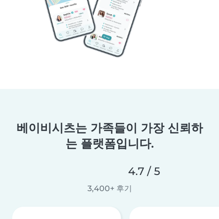
베이비시츠는 가족들이 가장 신뢰하
는 플랫폼입니다.
4.7 / 5
3,400+ 후기