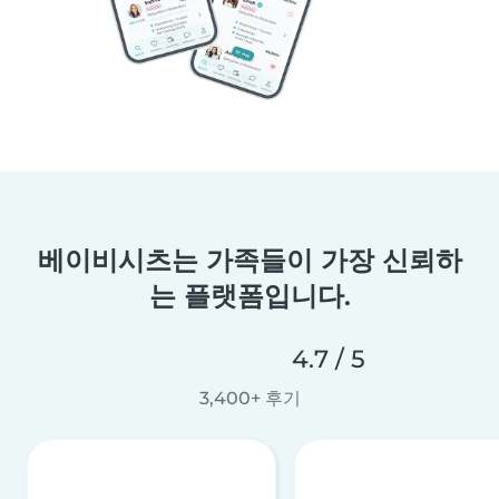
베이비시츠는 가족들이 가장 신뢰하
는 플랫폼입니다.
4.7 / 5
3,400+ 후기