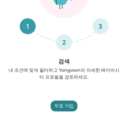
1
3
2
검색
내 조건에 맞게 필터하고 Yongwon의 자세한 베이비시
터 프로필을 검토하세요.
무료 가입