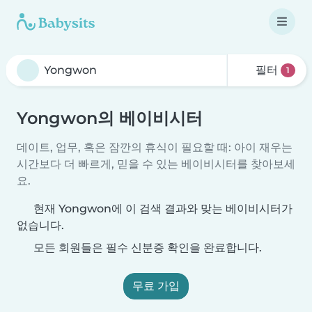
필터
1
Yongwon의 베이비시터
데이트, 업무, 혹은 잠깐의 휴식이 필요할 때: 아이 재우는
시간보다 더 빠르게, 믿을 수 있는 베이비시터를 찾아보세
요.
현재 Yongwon에 이 검색 결과와 맞는 베이비시터가
없습니다.
모든 회원들은 필수 신분증 확인을 완료합니다.
무료 가입