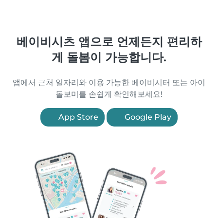
베이비시츠 앱으로 언제든지 편리하
게 돌봄이 가능합니다.
앱에서 근처 일자리와 이용 가능한 베이비시터 또는 아이
돌보미를 손쉽게 확인해보세요!
App Store
Google Play