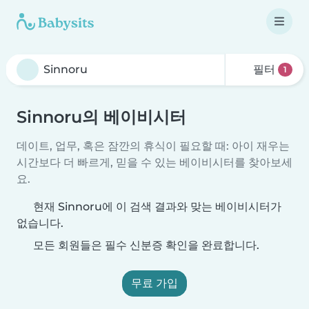
필터
1
Sinnoru의 베이비시터
데이트, 업무, 혹은 잠깐의 휴식이 필요할 때: 아이 재우는
시간보다 더 빠르게, 믿을 수 있는 베이비시터를 찾아보세
요.
현재 Sinnoru에 이 검색 결과와 맞는 베이비시터가
없습니다.
모든 회원들은 필수 신분증 확인을 완료합니다.
무료 가입