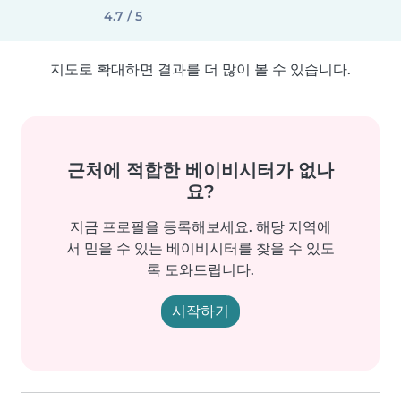
4.7 / 5
지도로 확대하면 결과를 더 많이 볼 수 있습니다.
근처에 적합한 베이비시터가 없나
요?
지금 프로필을 등록해보세요. 해당 지역에
서 믿을 수 있는 베이비시터를 찾을 수 있도
록 도와드립니다.
시작하기