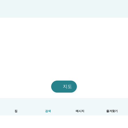
지도
집
검색
메시지
즐겨찾기