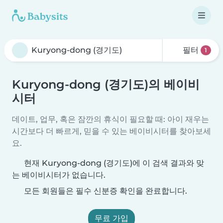
필터
1
Kuryong-dong (경기도)의 베이비
시터
데이트, 업무, 혹은 잠깐의 휴식이 필요할 때: 아이 재우는
시간보다 더 빠르게, 믿을 수 있는 베이비시터를 찾아보세
요.
현재 Kuryong-dong (경기도)에 이 검색 결과와 맞
는 베이비시터가 없습니다.
모든 회원들은 필수 신분증 확인을 완료합니다.
무료 가입