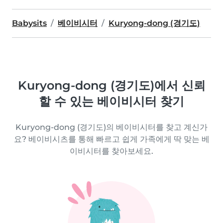
Babysits
베이비시터
Kuryong-dong (경기도)
Kuryong-dong (경기도)에서 신뢰
할 수 있는 베이비시터 찾기
Kuryong-dong (경기도)의 베이비시터를 찾고 계신가
요? 베이비시츠를 통해 빠르고 쉽게 가족에게 딱 맞는 베
이비시터를 찾아보세요.