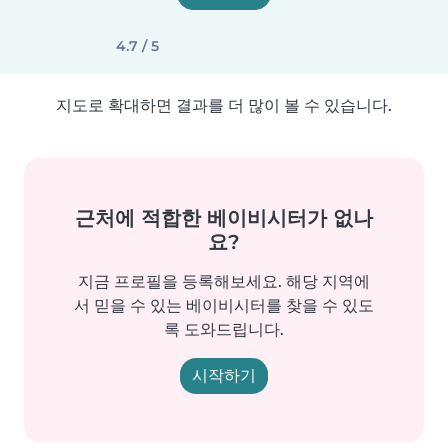
4.7 / 5
지도로 확대하면 결과를 더 많이 볼 수 있습니다.
근처에 적합한 베이비시터가 없나
요?
지금 프로필을 등록해보세요. 해당 지역에
서 믿을 수 있는 베이비시터를 찾을 수 있도
록 도와드립니다.
시작하기