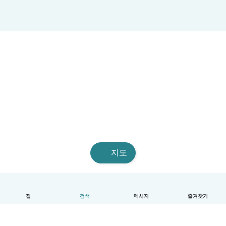
지도
집
검색
메시지
즐겨찾기