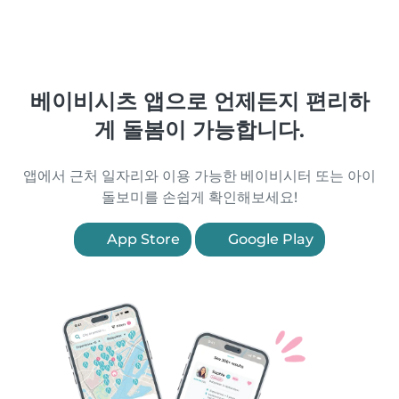
베이비시츠 앱으로 언제든지 편리하
게 돌봄이 가능합니다.
앱에서 근처 일자리와 이용 가능한 베이비시터 또는 아이
돌보미를 손쉽게 확인해보세요!
App Store
Google Play