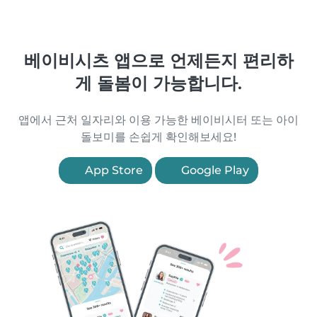
베이비시츠 앱으로 언제든지 편리하
게 돌봄이 가능합니다.
앱에서 근처 일자리와 이용 가능한 베이비시터 또는 아이
돌보미를 손쉽게 확인해보세요!
App Store
Google Play