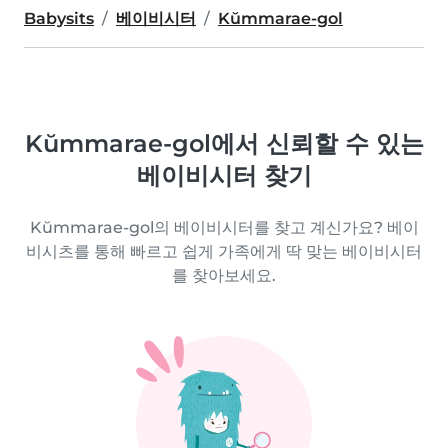
Babysits
베이비시터
Kŭmmarae-gol
Kŭmmarae-gol에서 신뢰할 수 있는
베이비시터 찾기
Kŭmmarae-gol의 베이비시터를 찾고 계신가요? 베이
비시츠를 통해 빠르고 쉽게 가족에게 딱 맞는 베이비시터
를 찾아보세요.