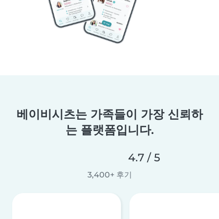
베이비시츠는 가족들이 가장 신뢰하
는 플랫폼입니다.
4.7 / 5
3,400+ 후기