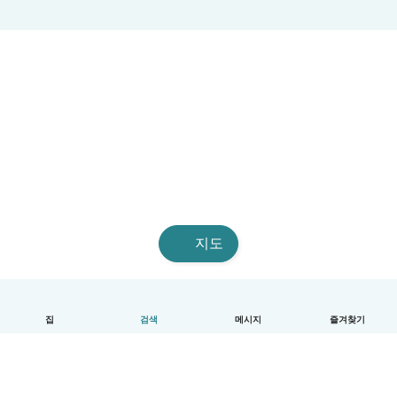
지도
집
검색
메시지
즐겨찾기