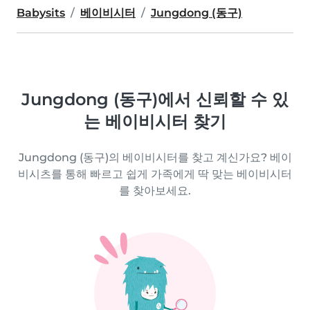
Babysits
베이비시터
Jungdong (동구)
Jungdong (동구)에서 신뢰할 수 있
는 베이비시터 찾기
Jungdong (동구)의 베이비시터를 찾고 계신가요? 베이
비시츠를 통해 빠르고 쉽게 가족에게 딱 맞는 베이비시터
를 찾아보세요.