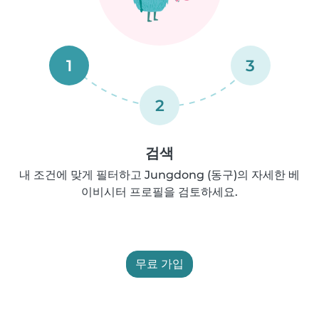
1
3
2
검색
내 조건에 맞게 필터하고 Jungdong (동구)의 자세한 베
이비시터 프로필을 검토하세요.
무료 가입