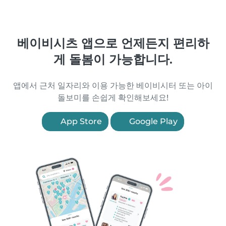
베이비시츠 앱으로 언제든지 편리하
게 돌봄이 가능합니다.
앱에서 근처 일자리와 이용 가능한 베이비시터 또는 아이
돌보미를 손쉽게 확인해보세요!
App Store
Google Play