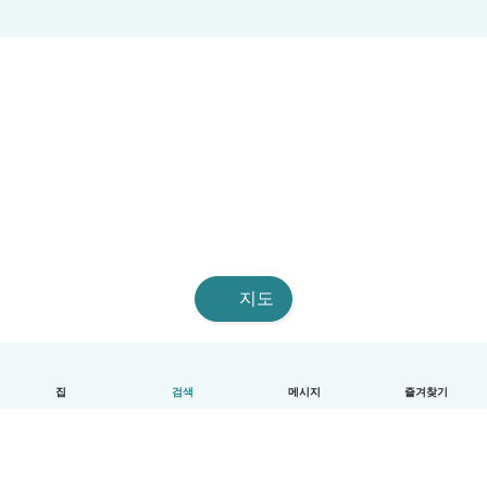
지도
집
검색
메시지
즐겨찾기