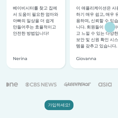
베이비시터를 찾고 집에
이 애플리케이션은 사
서 도움이 필요한 엄마와
하기 매우 쉽고, 매우 
아빠의 일상을 더 쉽게
용하며, 신뢰할 수 있
만들어주는 효율적이고
니다. 회원들이 안전하
안전한 방법입니다!
고 느낄 수 있는 다양
보안 및 신원 확인 시
템을 갖추고 있습니다.
Nerina
Giovanna
가입하세요!