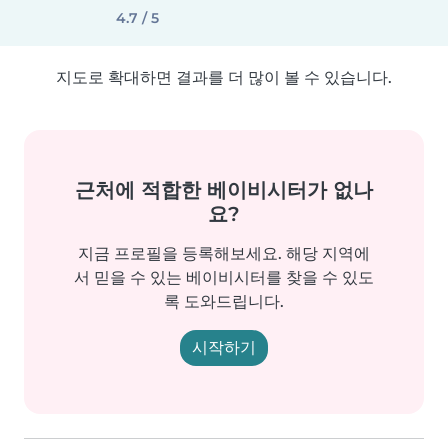
4.7 / 5
지도로 확대하면 결과를 더 많이 볼 수 있습니다.
근처에 적합한 베이비시터가 없나
요?
지금 프로필을 등록해보세요. 해당 지역에
서 믿을 수 있는 베이비시터를 찾을 수 있도
록 도와드립니다.
시작하기