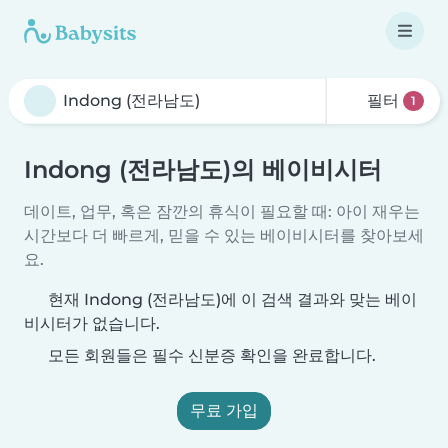
필터
1
Indong (전라남도)의 베이비시터
데이트, 업무, 혹은 잠깐의 휴식이 필요할 때: 아이 재우는
시간보다 더 빠르게, 믿을 수 있는 베이비시터를 찾아보세
요.
현재 Indong (전라남도)에 이 검색 결과와 맞는 베이
비시터가 없습니다.
모든 회원들은 필수 신분증 확인을 완료합니다.
무료 가입