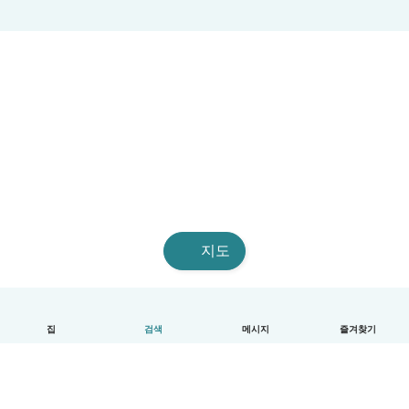
지도
집
검색
메시지
즐겨찾기