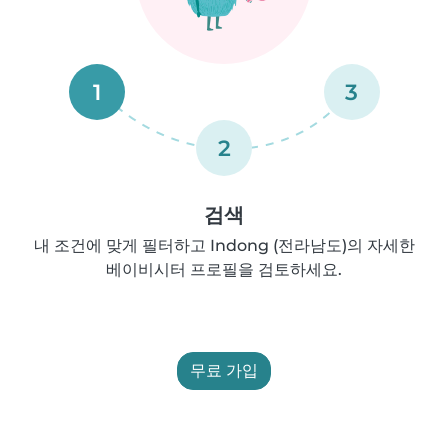
1
3
2
검색
내 조건에 맞게 필터하고 Indong (전라남도)의 자세한
베이비시터 프로필을 검토하세요.
무료 가입