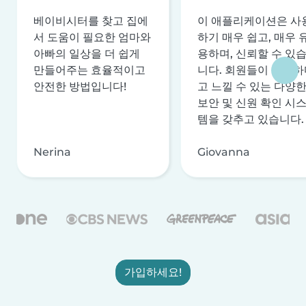
베이비시터를 찾고 집에
이 애플리케이션은 사
서 도움이 필요한 엄마와
하기 매우 쉽고, 매우 
아빠의 일상을 더 쉽게
용하며, 신뢰할 수 있
만들어주는 효율적이고
니다. 회원들이 안전하
안전한 방법입니다!
고 느낄 수 있는 다양
보안 및 신원 확인 시
템을 갖추고 있습니다.
Nerina
Giovanna
가입하세요!