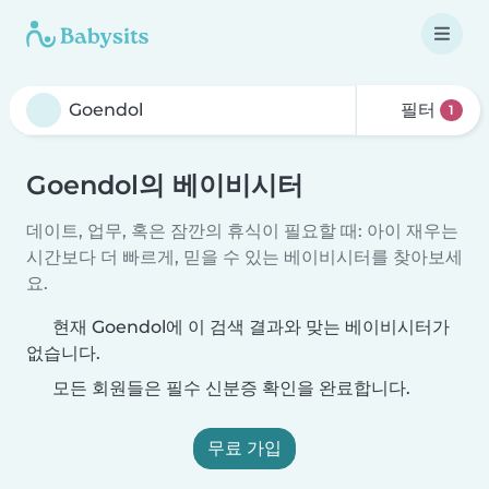
필터
1
Goendol의 베이비시터
데이트, 업무, 혹은 잠깐의 휴식이 필요할 때: 아이 재우는
시간보다 더 빠르게, 믿을 수 있는 베이비시터를 찾아보세
요.
현재 Goendol에 이 검색 결과와 맞는 베이비시터가
없습니다.
모든 회원들은 필수 신분증 확인을 완료합니다.
무료 가입