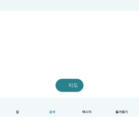
지도
집
검색
메시지
즐겨찾기