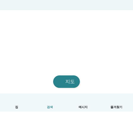
지도
집
검색
메시지
즐겨찾기