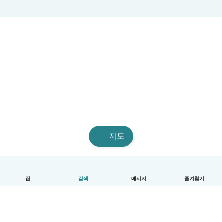
지도
집
검색
메시지
즐겨찾기