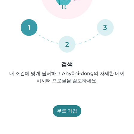
1
3
2
검색
내 조건에 맞게 필터하고 Ahyŏni-dong의 자세한 베이
비시터 프로필을 검토하세요.
무료 가입