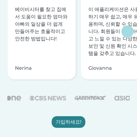
베이비시터를 찾고 집에
이 애플리케이션은 사
서 도움이 필요한 엄마와
하기 매우 쉽고, 매우 
아빠의 일상을 더 쉽게
용하며, 신뢰할 수 있
만들어주는 효율적이고
니다. 회원들이 안전하
안전한 방법입니다!
고 느낄 수 있는 다양
보안 및 신원 확인 시
템을 갖추고 있습니다.
Nerina
Giovanna
가입하세요!