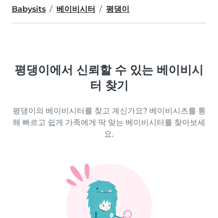
Babysits
베이비시터
평댕이
평댕이에서 신뢰할 수 있는 베이비시
터 찾기
평댕이의 베이비시터를 찾고 계신가요? 베이비시츠를 통
해 빠르고 쉽게 가족에게 딱 맞는 베이비시터를 찾아보세
요.